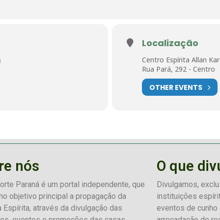
Localização
Centro Espírita Allan K
)
Rua Pará, 292 - Centro
OTHER EVENTS
re nós
O que di
norte Paraná é um portal independente, que
Divulgamos, exclu
o objetivo principal a propagação da
instituições espír
a Espírita, através da divulgação das
eventos de cunho 
des, eventos e promoções das casas
arrecadação de re