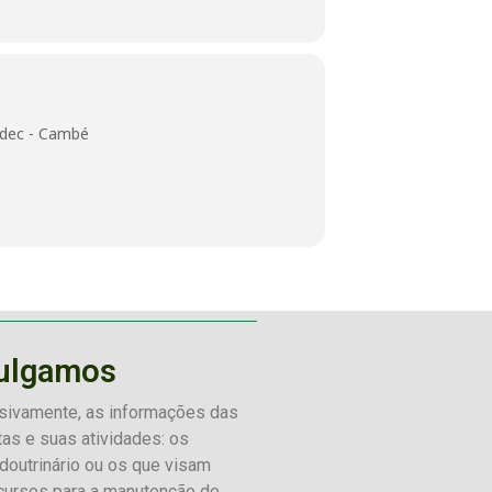
ardec - Cambé
vulgamos
sivamente, as informações das
itas e suas atividades: os
doutrinário ou os que visam
cursos para a manutenção de