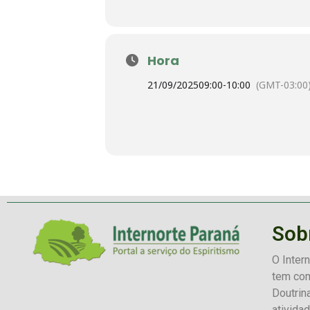
Hora
21/09/2025
09:00
-
10:00
(GMT-03:00
Sob
O Inter
tem com
Doutrin
ativida