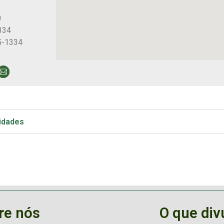
0
334
5-1334
vidades
re nós
O que di