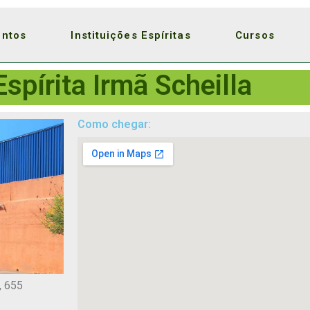
entos
Instituições Espíritas
Cursos
spírita Irmã Scheilla
Como chegar:
, 655