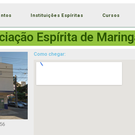
entos
Instituições Espíritas
Cursos
iação Espírita de Maring
Como chegar:
156