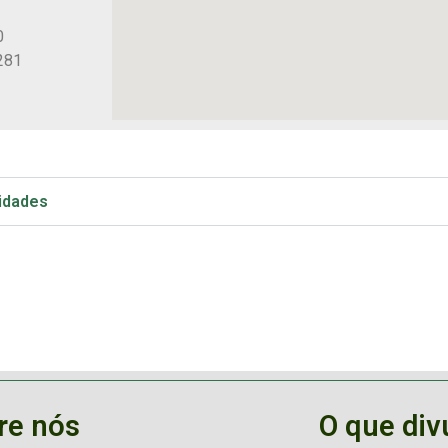
0
281
vidades
re nós
O que di